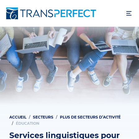
Aller
au
contenu
principal
ACCUEIL
SECTEURS
PLUS DE SECTEURS D’ACTIVITÉ
Fil
ÉDUCATION
d'Ariane
Services linguistiques pour