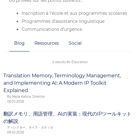
ou privées sur les points suivants :
Inscription à l’école et aux programmes scolaires
Programmes d’assistance linguistique
Communications d’urgence
Éducation spécialisée et services connexes, dont
Blog
Ressources
Social
les réunions individuelles parents-enseignants
Conférences parents-enseignants
Manuels des parents et des élèves
4 results for Éducation
Politiques et procédures relatives aux élèves
Translation Memory, Terminology Management,
and Implementing AI: A Modern IP Toolkit
Explained
By Nejla Katica, Director
06.02.2026
翻訳メモリ、用語管理、AIの実装：現代のIPツールキット
の解説
ディレクター、ネイラ・カティカ
06.02.2026