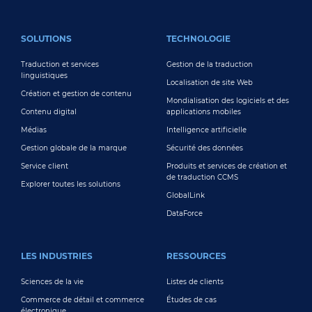
FOOTER MAIN
SOLUTIONS
TECHNOLOGIE
Traduction et services
Gestion de la traduction
linguistiques
Localisation de site Web
Création et gestion de contenu
Mondialisation des logiciels et des
Contenu digital
applications mobiles
Médias
Intelligence artificielle
Gestion globale de la marque
Sécurité des données
Service client
Produits et services de création et
de traduction CCMS
Explorer toutes les solutions
GlobalLink
DataForce
LES INDUSTRIES
RESSOURCES
Sciences de la vie
Listes de clients
Commerce de détail et commerce
Études de cas
électronique