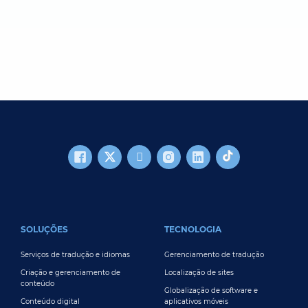
FOOTER MAIN
SOLUÇÕES
TECNOLOGIA
Serviços de tradução e idiomas
Gerenciamento de tradução
Criação e gerenciamento de
Localização de sites
conteúdo
Globalização de software e
Conteúdo digital
aplicativos móveis