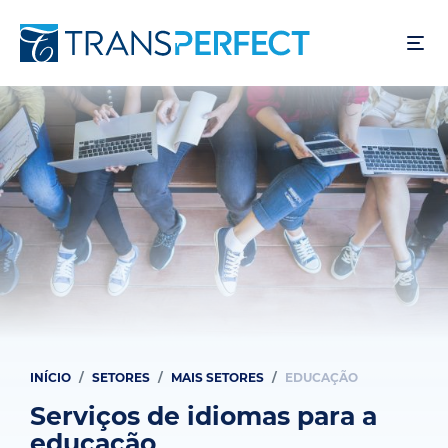
Pular
para
o
conteúdo
principal
INÍCIO
SETORES
MAIS SETORES
EDUCAÇÃO
Trilha
de
Serviços de idiomas para a
educação
navegação