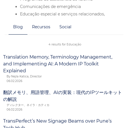
Comunicações de emergência
Educação especial e serviços relacionados,
incluindo reuniões do Plano Educacional
Blog
Recursos
Social
Individualizado (PEI)
Reuniões de pais, mães e mestres
Manuais para pais, mães e alunos
4 results for Educação
Políticas e procedimentos para alunos
Translation Memory, Terminology Management,
and Implementing AI: A Modern IP Toolkit
Explained
By Nejla Katica, Director
06.02.2026
翻訳メモリ、用語管理、AIの実装：現代のIPツールキット
の解説
ディレクター、ネイラ・カティカ
06.02.2026
TransPerfect’s New Signage Beams over Pune’s
Tech Hub