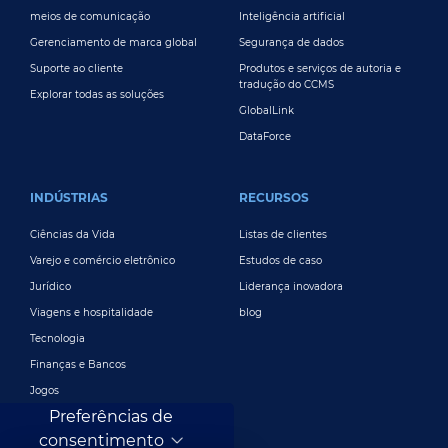
meios de comunicação
Inteligência artificial
Gerenciamento de marca global
Segurança de dados
Suporte ao cliente
Produtos e serviços de autoria e
tradução do CCMS
Explorar todas as soluções
GlobalLink
DataForce
INDÚSTRIAS
RECURSOS
Ciências da Vida
Listas de clientes
Varejo e comércio eletrônico
Estudos de caso
Jurídico
Liderança inovadora
Viagens e hospitalidade
blog
Tecnologia
Finanças e Bancos
Jogos
Preferências de
Entretenimento
consentimento
Publicidade e marketing digital