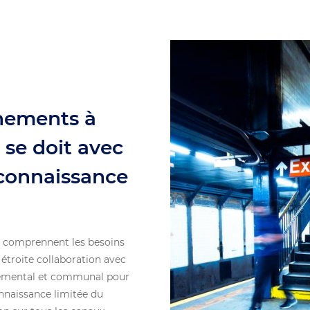
nements à
se doit avec
 connaissance
ct comprennent les besoins
 étroite collaboration avec
rtemental et communal pour
naissance limitée du