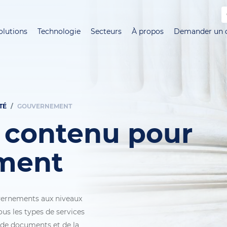
Aller
au
olutions
Technologie
Secteurs
À propos
Demander un d
contenu
principal
TÉ
GOUVERNEMENT
e contenu pour
ment
uvernements aux niveaux
us les types de services
n de documents et de la