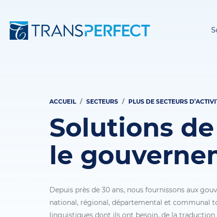
S
ACCUEIL
SECTEURS
PLUS DE SECTEURS D’ACTIVI
Fil
Solutions d
d'Ariane
le gouverne
Depuis près de 30 ans, nous fournissons aux go
national, régional, départemental et communal to
linguistiques dont ils ont besoin, de la traductio