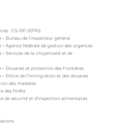
ices : GS-10F-0076S
re – Bureau de l’inspecteur général
re – Agence fédérale de gestion des urgences
e – Services de la citoyenneté et de
re – Douanes et protection des frontières
re – Police de l’immigration et des douanes
tion des maladies
ce des forêts
ce de sécurité et d’inspection alimentaires
nations