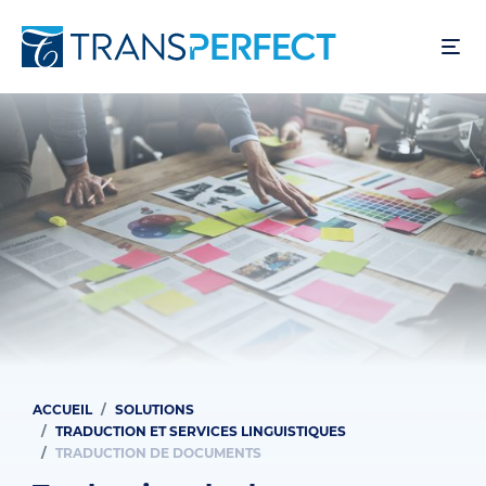
Aller
au
contenu
principal
ACCUEIL
SOLUTIONS
Fil
TRADUCTION ET SERVICES LINGUISTIQUES
d'Ariane
TRADUCTION DE DOCUMENTS