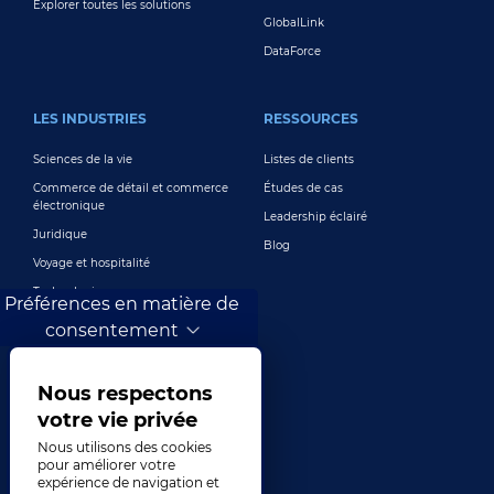
Explorer toutes les solutions
GlobalLink
DataForce
LES INDUSTRIES
RESSOURCES
Sciences de la vie
Listes de clients
Commerce de détail et commerce
Études de cas
électronique
Leadership éclairé
Juridique
Blog
Voyage et hospitalité
Technologie
Préférences en matière de
Finance et banque
consentement
Jeux
Divertissement
Nous respectons
Marketing numérique et publicité
votre vie privée
Plus de secteurs
Nous utilisons des cookies
pour améliorer votre
expérience de navigation et