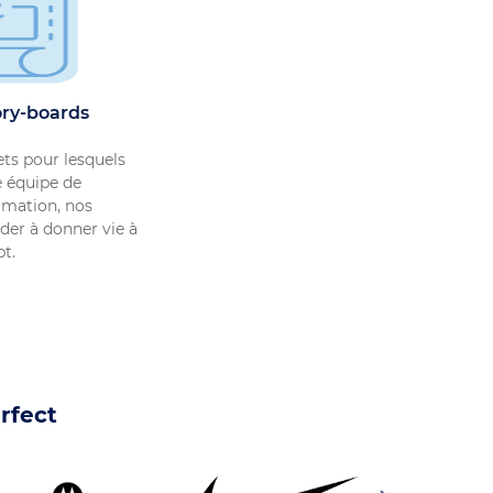
ory-boards
ets pour lesquels
 équipe de
nimation, nos
ider à donner vie à
pt.
rfect