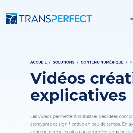
S
ACCUEIL
SOLUTIONS
CONTENU NUMÉRIQUE
V
Fil
Vidéos créat
d'Ariane
explicatives
Les vidéos permettent d’illustrer des idées comp
attrayante et significative en peu de temps. En a
contenu parmi les plus consommées, vous pouvez 