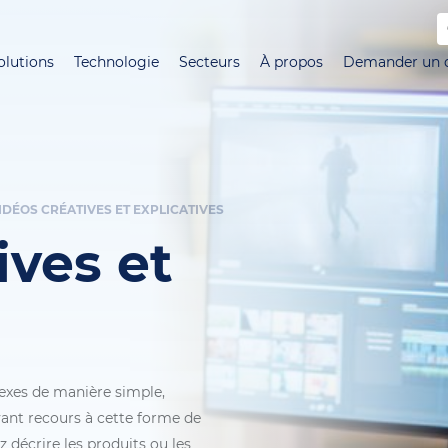
Aller
au
olutions
Technologie
Secteurs
À propos
Demander un d
contenu
principal
IDÉOS CRÉATIVES ET EXPLICATIVES
ives et
lexes de manière simple,
yant recours à cette forme de
décrire les produits ou les