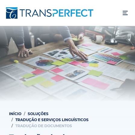
Pular
para
o
conteúdo
principal
INÍCIO
SOLUÇÕES
Trilha
TRADUÇÃO E SERVIÇOS LINGUÍSTICOS
de
TRADUÇÃO DE DOCUMENTOS
navegação