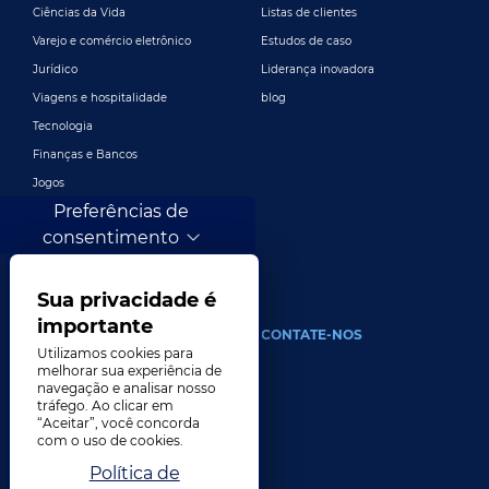
Ciências da Vida
Listas de clientes
Varejo e comércio eletrônico
Estudos de caso
Jurídico
Liderança inovadora
Viagens e hospitalidade
blog
Tecnologia
Finanças e Bancos
Jogos
Preferências de
Entretenimento
consentimento
Publicidade e marketing digital
Mais indústrias
Sua privacidade é
importante
SOBRE
CONTATE-NOS
Utilizamos cookies para
melhorar sua experiência de
Nossa empresa
navegação e analisar nosso
Liderança
tráfego. Ao clicar em
“Aceitar”, você concorda
História
com o uso de cookies.
Carreiras
Política de
Localizações