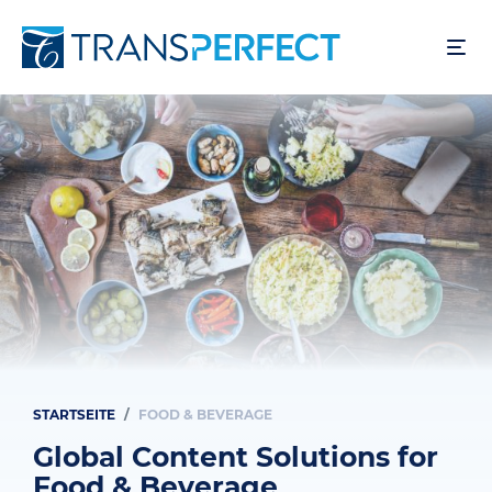
Direkt
zum
Inhalt
STARTSEITE
FOOD & BEVERAGE
Pfadnavigation
Global Content Solutions for
Food & Beverage