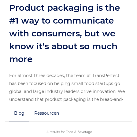
Product packaging is the
#1 way to communicate
with consumers, but we
know it’s about so much
more
For almost three decades, the team at TransPerfect
has been focused on helping small food startups go
global and large industry leaders drive innovation. We
understand that product packaging is the bread-and-
butter of any food and beverage company in reaching
Blog
Ressourcen
consumers. Quality translations are of the utmost
importance to communicate vital information to
consumers no matter where they are in the world.
4 results for Food & Beverage