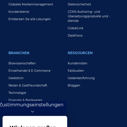
Globales Markenmanagement
Datensicherheit
Kundendienst
CCMS-Authoring- und
Übersetzungsprodukte und -
Entdecken Sie alle Lösungen
dienste
GlobalLink
DataForce
BRANCHEN
RESSOURCEN
Biowissenschaften
Kundenlisten
Einzelhandel & E-Commerce
Fallstudien
Gesetzlich
Gedankenführung
Reisen & Gastfreundschaft
Bloggen
Technologie
Finanzen & Bankwesen
Zustimmungseinstellungen
Spielen
Unterhaltung
Digitales Marketing und Werbung