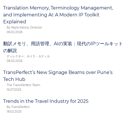
With TransPerfect, your products are in safe hands.
Translation Memory, Terminology Management,
and Implementing AI: A Modern IP Toolkit
Explained
By Nejla Katica, Director
06.02.2026
翻訳メモリ、用語管理、AIの実装：現代のIPツールキット
の解説
ディレクター、ネイラ・カティカ
06.02.2026
TransPerfect’s New Signage Beams over Pune’s
Tech Hub
The TransPerfect Team
16.07.2025
Trends in the Travel Industry for 2025
By TransPerfect
18.02.2025