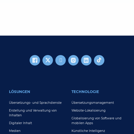
FOOTER MAIN
LÖSUNGEN
TECHNOLOGIE
Übersetzungs- und Sprachdienste
Übersetzungsmanagement
Erstellung und Verwaltung von
Website-Lokalisierung
Inhalten
Globalisierung von Software und
Digitaler Inhalt
mobilen Apps
Medien
Künstliche Intelligenz