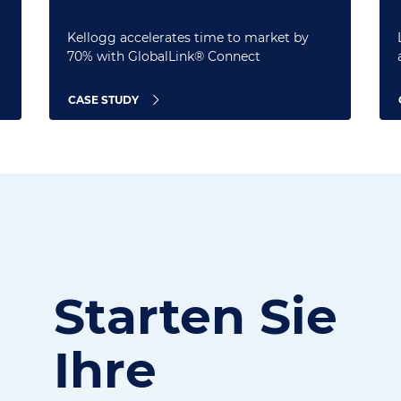
Kellogg accelerates time to market by
70% with GlobalLink® Connect
CASE STUDY
Starten Sie
Ihre