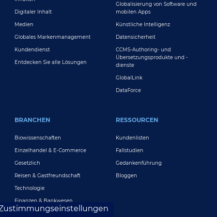
Globalisierung von Software und
Digitaler Inhalt
mobilen Apps
Medien
Künstliche Intelligenz
Globales Markenmanagement
Datensicherheit
Kundendienst
CCMS-Authoring- und
Übersetzungsprodukte und -
Entdecken Sie alle Lösungen
dienste
GlobalLink
DataForce
BRANCHEN
RESSOURCEN
Biowissenschaften
Kundenlisten
Einzelhandel & E-Commerce
Fallstudien
Gesetzlich
Gedankenführung
Reisen & Gastfreundschaft
Bloggen
Technologie
Finanzen & Bankwesen
Zustimmungseinstellungen
Spielen