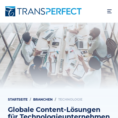
Direkt
zum
Inhalt
STARTSEITE
BRANCHEN
TECHNOLOGIE
Pfadnavigation
Globale Content-Lösungen
für Technologieunternehmen