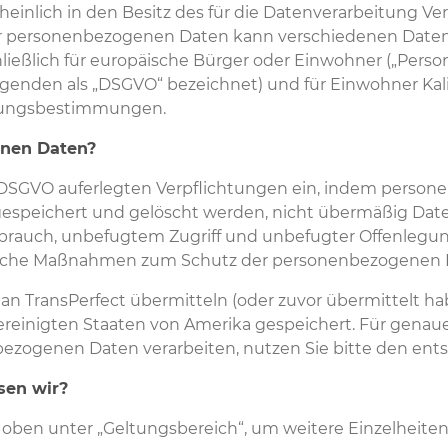
einlich in den Besitz des für die Datenverarbeitung Ve
rer personenbezogenen Daten kann verschiedenen Dat
hließlich für europäische Bürger oder Einwohner („Per
enden als „DSGVO“ bezeichnet) und für Einwohner Kali
hrungsbestimmungen.
enen Daten?
er DSGVO auferlegten Verpflichtungen ein, indem perso
 gespeichert und gelöscht werden, nicht übermäßig Date
sbrauch, unbefugtem Zugriff und unbefugter Offenleg
nische Maßnahmen zum Schutz der personenbezogenen 
an TransPerfect übermitteln (oder zuvor übermittelt h
reinigten Staaten von Amerika gespeichert. Für genau
ezogenen Daten verarbeiten, nutzen Sie bitte den ents
sen wir?
 oben unter „Geltungsbereich“, um weitere Einzelheit