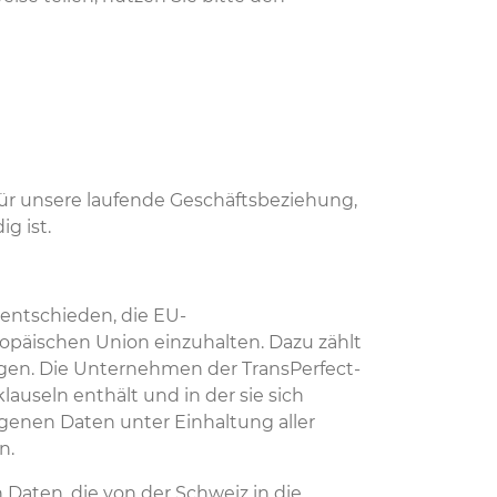
ür unsere laufende Geschäftsbeziehung,
g ist.
entschieden, die EU-
opäischen Union einzuhalten. Dazu zählt
en. Die Unternehmen der TransPerfect-
useln enthält und in der sie sich
ogenen Daten unter Einhaltung aller
en.
aten, die von der Schweiz in die