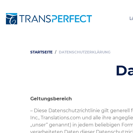
L
STARTSEITE
DATENSCHUTZERKLÄRUNG
Pfadnavigation
Da
Geltungsbereich
– Diese Datenschutzrichtlinie gilt generell
Inc., Translations.com und alle ihre ange
„unser“ genannt) in jedem beliebigen Forma
verarbeiteten Daten dieser Datenschutzric