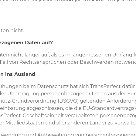
ten nicht.
ezogenen Daten auf?
en nicht länger auf, als es im angemessenen Umfang f
Fall von Rechtsansprüchen oder Beschwerden notwendi
n ins Ausland
hungen beim Datenschutz hat sich TransPerfect dafür 
i der Übertragung personenbezogener Daten aus der Eur
hutz-Grundverordnung (DSGVO) geltenden Anforderung
nbarung abgeschlossen, die die EU-Standardvertragskla
ransPerfect-Geschäftseinheit verarbeiteten personenbez
r Mitgliedstaaten und aller anderen Länder zu verwalt
, Verwendung und Aufbewahrung von personenbezogenen D