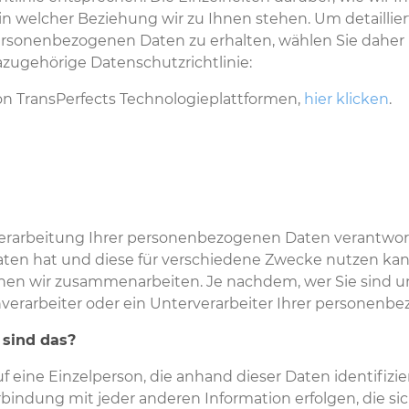
in welcher Beziehung wir zu Ihnen stehen. Um detaillie
rsonenbezogenen Daten zu erhalten, wählen Sie daher b
zugehörige Datenschutzrichtlinie:
von TransPerfects Technologieplattformen,
hier klicken
.
Verarbeitung Ihrer personenbezogenen Daten verantwortl
en hat und diese für verschiedene Zwecke nutzen kann,
enen wir zusammenarbeiten. Je nachdem, wer Sie sind 
nverarbeiter oder ein Unterverarbeiter Ihrer personenb
 sind das?
eine Einzelperson, die anhand dieser Daten identifizie
rbindung mit jeder anderen Information erfolgen, die si