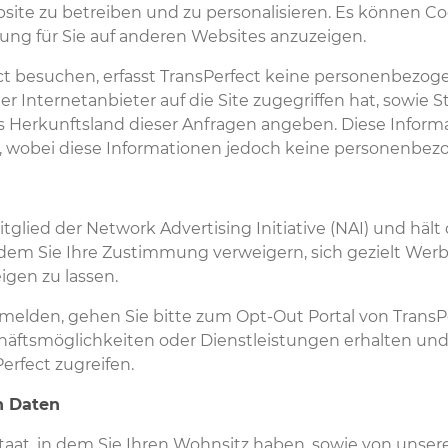
ebsite zu betreiben und zu personalisieren. Es können 
bung für Sie auf anderen Websites anzuzeigen.
t besuchen, erfasst TransPerfect keine personenbezog
er Internetanbieter auf die Site zugegriffen hat, sowie S
s Herkunftsland dieser Anfragen angeben. Diese Infor
 wobei diese Informationen jedoch keine personenbezo
itglied der Network Advertising Initiative (NAI) und häl
dem Sie Ihre Zustimmung verweigern, sich gezielt Wer
gen zu lassen.
melden, gehen Sie bitte zum Opt-Out Portal von TransP
chäftsmöglichkeiten oder Dienstleistungen erhalten u
erfect zugreifen.
n Daten
at, in dem Sie Ihren Wohnsitz haben, sowie von unser