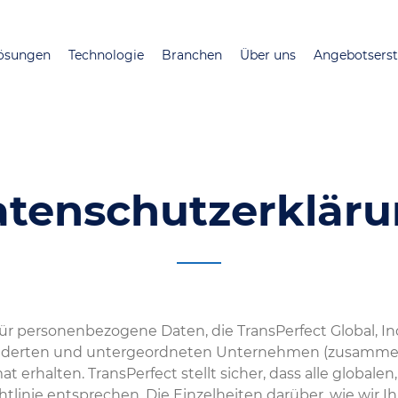
Direkt
zum
ösungen
Technologie
Branchen
Über uns
Angebotserst
Inhalt
tenschutzerklär
 für personenbezogene Daten, die TransPerfect Global, Inc
gliederten und untergeordneten Unternehmen (zusammenfa
t erhalten. TransPerfect stellt sicher, dass alle global
htlinie entsprechen. Die Einzelheiten darüber, wie wir