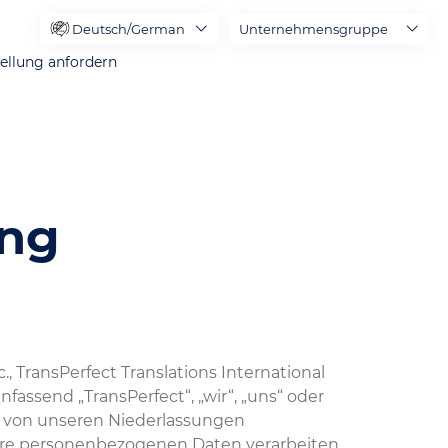
Deutsch/German
Unternehmensgruppe
ellung anfordern
ung
., TransPerfect Translations International
ssend „TransPerfect“, „wir“, „uns“ oder
en, von unseren Niederlassungen
 Ihre personenbezogenen Daten verarbeiten,