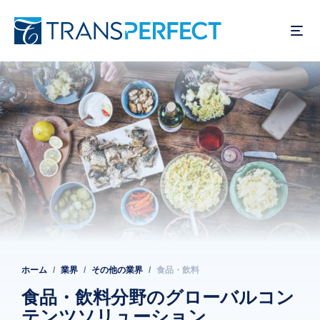
メ
イ
ン
コ
ン
テ
ン
ツ
に
移
動
ホーム
業界
その他の業界
食品・飲料
パ
ン
食品・飲料分野のグローバルコン
テンツソリューション
く