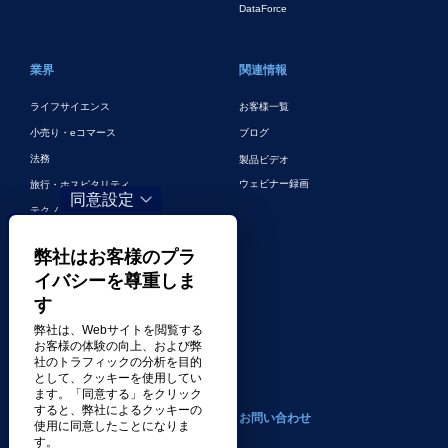
DataForce
業界
関連情報
ライフサイエンス
お客様一覧
小売り・eコマース
ブログ
法務
製品ビデオ
ウェビナー録画
旅行・ホスピタリティ
同意設定
テクノロジー
金融・銀行
弊社はお客様のプラ
ゲーム
イバシーを尊重しま
エンターテイメント
す
デジタルマーケティングとデジタル広
弊社は、Webサイトを閲覧する
告
お客様の体験の向上、および弊
その他の業界
社のトラフィックの分析を目的
として、クッキーを使用してい
ます。「同意する」をクリック
すると、弊社によるクッキーの
会社案内
お問い合わせ
使用に同意したことになりま
す。