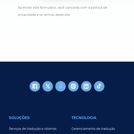
Ao enviar este formulário, você concorda com a política de
privacidade e os termos deste site.
FOOTER MAIN
SOLUÇÕES
TECNOLOGIA
Serviços de tradução e idiomas
Gerenciamento de tradução