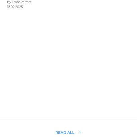
By TransPerfect
18.02.2025
READ ALL