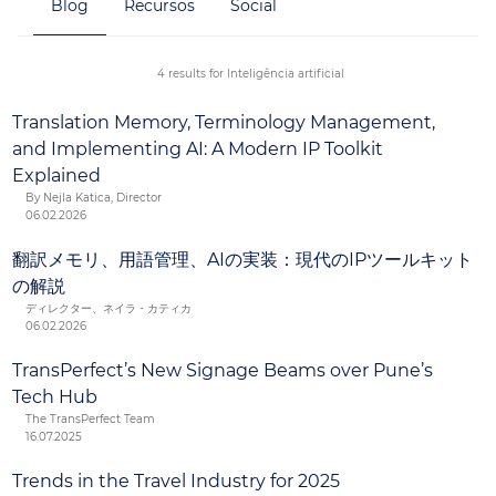
Blog
Recursos
Social
mais inteligentes. Junto com nossa tecnologia
GlobalLink, podemos oferecer assistência aos clientes
para otimização de seu conteúdo multilíngue, de texto
4 results for Inteligência artificial
preditivo a canal de chat e recursos de voz.
Translation Memory, Terminology Management,
and Implementing AI: A Modern IP Toolkit
Explained
By Nejla Katica, Director
06.02.2026
翻訳メモリ、用語管理、AIの実装：現代のIPツールキット
の解説
ディレクター、ネイラ・カティカ
06.02.2026
TransPerfect’s New Signage Beams over Pune’s
Tech Hub
The TransPerfect Team
16.07.2025
Trends in the Travel Industry for 2025