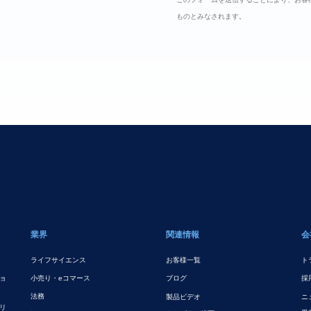
ものとみなされます。
業界
関連情報
会
ライフサイエンス
お客様一覧
ト
ョ
小売り・eコマース
ブログ
採
法務
製品ビデオ
ニ
リ