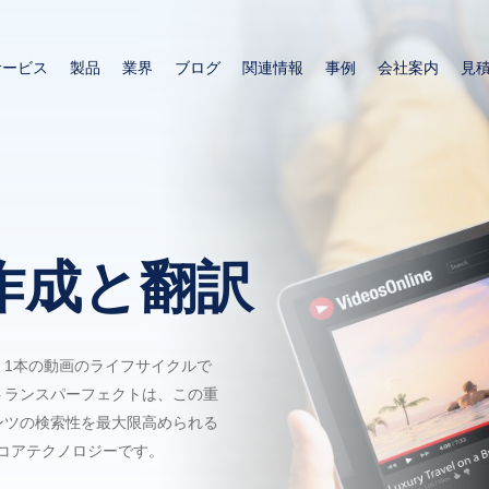
メ
イ
サービス
製品
業界
ブログ
関連情報
事例
会社案内
見
ン
コ
ン
テ
ン
ツ
に
移
作成と翻訳
動
、1本の動画のライフサイクルで
トランスパーフェクトは、この重
ンツの検索性を最大限高められる
のコアテクノロジーです。