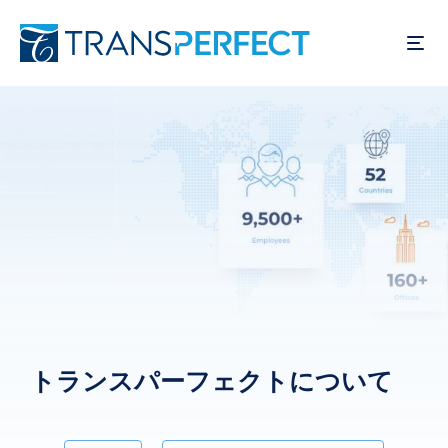
メ
イ
ン
コ
ン
テ
ン
ツ
に
移
動
トランスパーフェクトについて