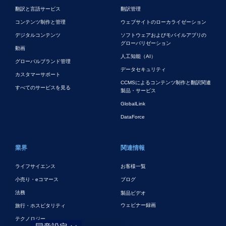
翻訳と言語サービス
翻訳管理
コンテンツ制作と管理
ウェブサイトのローカライゼーション
デジタルコンテンツ
ソフトウェアおよびモバイルアプリの
グローバリゼーション
動画
人工知能（AI）
グローバルブランド管理
データセキュリティ
カスタマーサポート
CCMSによるコンテンツ制作と翻訳関連
すべてのサービスを見る
製品・サービス
GlobalLink
DataForce
業界
関連情報
ライフサイエンス
お客様一覧
小売り・eコマース
ブログ
法務
製品ビデオ
ウェビナー録画
旅行・ホスピタリティ
テクノロジー