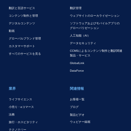
翻訳と言語サービス
翻訳管理
コンテンツ制作と管理
ウェブサイトのローカライゼーション
デジタルコンテンツ
ソフトウェアおよびモバイルアプリの
グローバリゼーション
動画
人工知能（AI）
グローバルブランド管理
データセキュリティ
カスタマーサポート
CCMSによるコンテンツ制作と翻訳関連
すべてのサービスを見る
製品・サービス
GlobalLink
DataForce
業界
関連情報
ライフサイエンス
お客様一覧
小売り・eコマース
ブログ
法務
製品ビデオ
ウェビナー録画
旅行・ホスピタリティ
テクノロジー