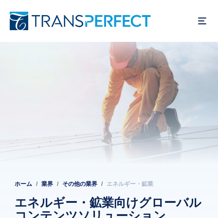
メ
イ
ン
コ
ン
テ
ン
ツ
に
移
動
ホーム
業界
その他の業界
エネルギー・鉱業
パ
ン
エネルギー・鉱業向けグローバル
コンテンツソリューション
く