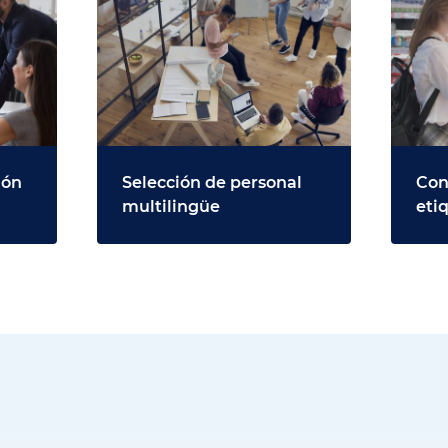
ión
Selección de personal
Con
multilingüe
eti