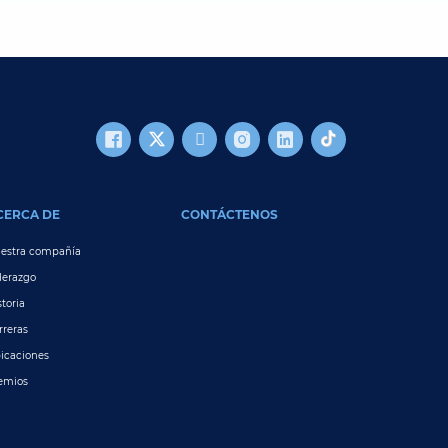
CERCA DE
CONTÁCTENOS
estra compañía
derazgo
storia
rreras
icaciones
emios