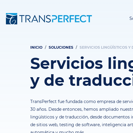
S
INICIO
SOLUCIONES
SERVICIOS LINGÜÍSTICOS Y
Ruta
Servicios lin
de
navegación
y de traducc
TransPerfect fue fundada como empresa de servic
30 años. Desde entonces, hemos ampliado nuestra
lingüísticos y de traducción, desde documentos in
de sitios web, testing de software, inteligencia art
automática y mucho más.