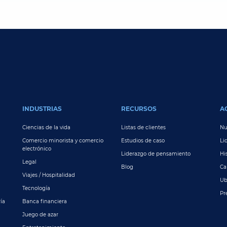
INDUSTRIAS
RECURSOS
A
Ciencias de la vida
Listas de clientes
Nu
Comercio minorista y comercio
Estudios de caso
Li
electrónico
Liderazgo de pensamiento
Hi
Legal
Blog
Ca
Viajes / Hospitalidad
Ub
Tecnología
Pr
ía
Banca financiera
Juego de azar