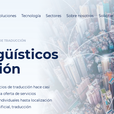
Pasar
al
oluciones
Tecnología
Sectores
Sobre nosotros
Solicita
contenido
principal
 DE TRADUCCIÓN
güísticos
ión
ios de traducción hace casi
 oferta de servicios
dividuales hasta localización
ificial, traducción