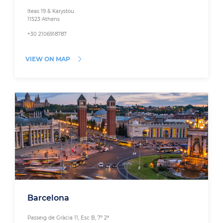
Iteas 19 & Karystou
11523 Athens
+30 2106918787
VIEW ON MAP
Barcelona
Passeig de Gràcia 11, Esc B, 7º 2ª