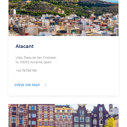
Alacant
Ulab, Plaza de San Cristobal,
14, 03002 Alicante, Spain
+45 78.799.799
VIEW ON MAP