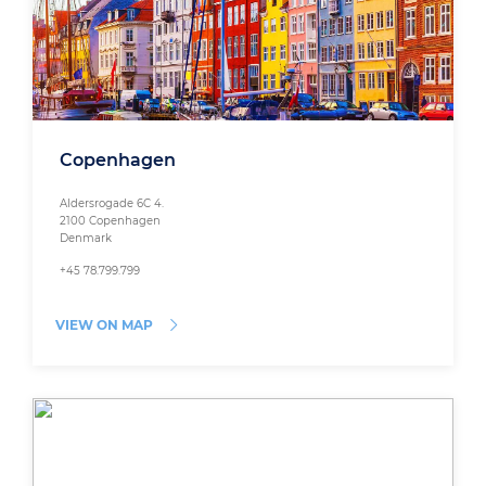
Copenhagen
Aldersrogade 6C 4.
2100 Copenhagen
Denmark
+45 78.799.799
VIEW ON MAP