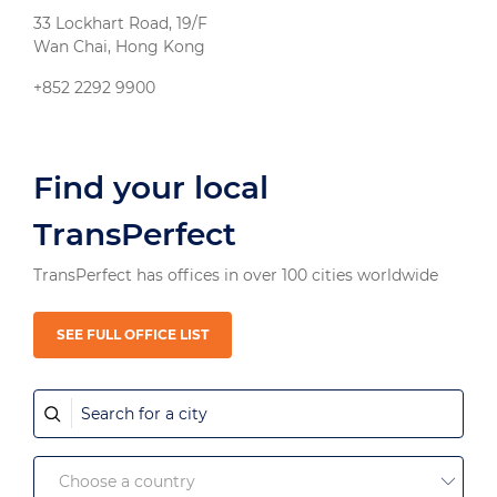
33 Lockhart Road, 19/F
Wan Chai, Hong Kong
+852 2292 9900
Find your local
TransPerfect
TransPerfect has offices in over 100 cities worldwide
SEE FULL OFFICE LIST
Search
for
a
Choose
city
Choose a country
country