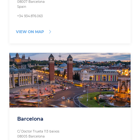
08007 Barcelona
Spain
+34 934.876.063
VIEW ON MAP
Barcelona
C/ Doctor Trueta 113 baixos
08005 Barcelona