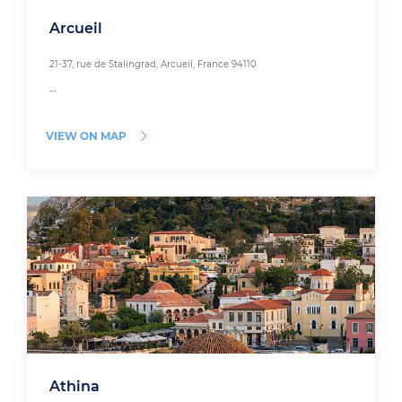
Arcueil
21-37, rue de Stalingrad, Arcueil, France 94110
--
VIEW ON MAP
Athina