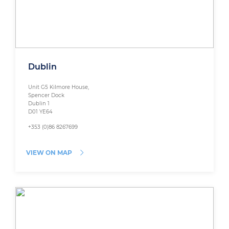
Dublin
Unit G5 Kilmore House,
Spencer Dock
Dublin 1
D01 YE64
+353 (0)86 8267699
VIEW ON MAP