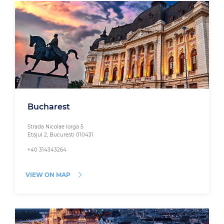
Bucharest
Strada Nicolae Iorga 5
Etajul 2, Bucuresti 010431
+40 314343264
VIEW ON MAP