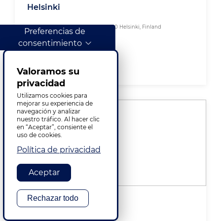
Helsinki
Elimäenkatu 15, Fifth Floor, FI-00510 Helsinki, Finland
Preferencias de
consentimiento
+358 10.346.75.00
VIEW ON MAP
Valoramos su
privacidad
Utilizamos cookies para
mejorar su experiencia de
navegación y analizar
nuestro tráfico. Al hacer clic
en “Aceptar”, consiente el
uso de cookies.
Política de privacidad
Aceptar
Rechazar todo
Hilversum