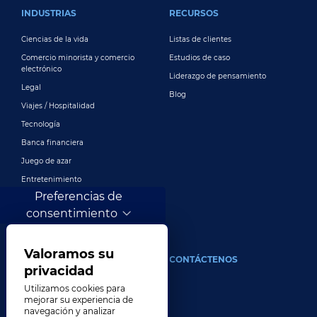
INDUSTRIAS
RECURSOS
Ciencias de la vida
Listas de clientes
Comercio minorista y comercio
Estudios de caso
electrónico
Liderazgo de pensamiento
Legal
Blog
Viajes / Hospitalidad
Tecnología
Banca financiera
Juego de azar
Entretenimiento
Preferencias de
Publicidad y marketing digital
consentimiento
Más industrias
Valoramos su
ACERCA DE
CONTÁCTENOS
privacidad
Nuestra compañía
Utilizamos cookies para
mejorar su experiencia de
Liderazgo
navegación y analizar