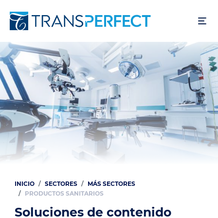
Pasar
al
contenido
principal
INICIO
SECTORES
MÁS SECTORES
Ruta
PRODUCTOS SANITARIOS
de
Soluciones de contenido
navegación