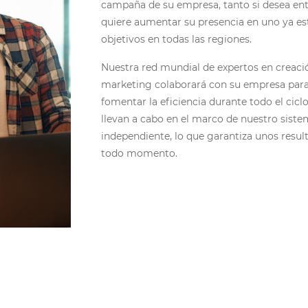
campaña de su empresa, tanto si desea e
quiere aumentar su presencia en uno ya es
objetivos en todas las regiones.
Nuestra red mundial de expertos en creació
marketing colaborará con su empresa par
fomentar la eficiencia durante todo el cicl
llevan a cabo en el marco de nuestro siste
independiente, lo que garantiza unos resu
todo momento.