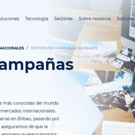
Pasar
al
oluciones
Tecnología
Sectores
Sobre nosotros
Solicita
contenido
principal
RNACIONALES
GESTIÓN DE CAMPAÑAS GLOBALES
campañas
as más conocidas del mundo
 mercados internacionales.
arias en Bilbao, pasando por
os aseguramos de que la
 empresa quiere transmitir,