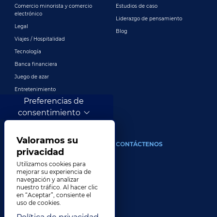
Comercio minorista y comercio
Estudios de caso
electrónico
Liderazgo de pensamiento
Legal
Blog
Viajes / Hospitalidad
Tecnología
Banca financiera
Juego de azar
Entretenimiento
Preferencias de
Publicidad y marketing digital
consentimiento
Más industrias
Valoramos su
ACERCA DE
CONTÁCTENOS
privacidad
Nuestra compañía
Utilizamos cookies para
mejorar su experiencia de
Liderazgo
navegación y analizar
nuestro tráfico. Al hacer clic
Historia
en “Aceptar”, consiente el
Carreras
uso de cookies.
Ubicaciones