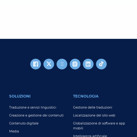
FOOTER MAIN
SOLUZIONI
TECNOLOGIA
Traduzione e servizi linguistici
Gestione delle traduzioni
Creazione e gestione dei contenuti
Localizzazione del sito web
Contenuto digitale
Globalizzazione di software e app
mobili
Media
Intelligenza artificiale