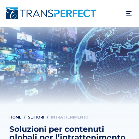
Salta
al
contenuto
principale
HOME
SETTORI
INTRATTENIMENTO
Briciole
di
Soluzioni per contenuti
globali per l’intrattenimento
pane