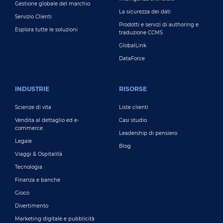
Gestione globale del marchio
La sicurezza dei dati
Servizio Clienti
Prodotti e servizi di authoring e
Esplora tutte le soluzioni
traduzione CCMS
GlobalLink
DataForce
INDUSTRIE
RISORSE
Scienze di vita
Liste clienti
Vendita al dettaglio ed e-
Casi studio
commerce
Leadership di pensiero
Legale
Blog
Viaggi & Ospitalità
Tecnologia
Finanza e banche
Gioco
Divertimento
Marketing digitale e pubblicità