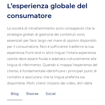
L’esperienza globale del
consumatore
Le società di intrattenimento sono consapevoli che le
strategie globali di gestione dei contenuti sono
essenziali per farsi largo nel mare di opzioni disponibili
per il consumatore. Non è sufficiente trasferire la tua
esperienza front-end in altre lingue: l’intera esperienza
utente deve essere fluida e adattata culturalmente alla
lingua di riferimento. Quando si mappa l’esperienza del
cliente, è fondamentale identificare i principali punti di
contatto e assicurarsi che la lingua preferita sia
disponibile. Molti clienti iniziano dai video, altri dalla
pubblicità digitale o dai contenuti basati sulla
Blog
Risorse
Social
piattaforma. TransPerfect offre una soluzione olistica
progettata per considerare i diversi aspetti degli