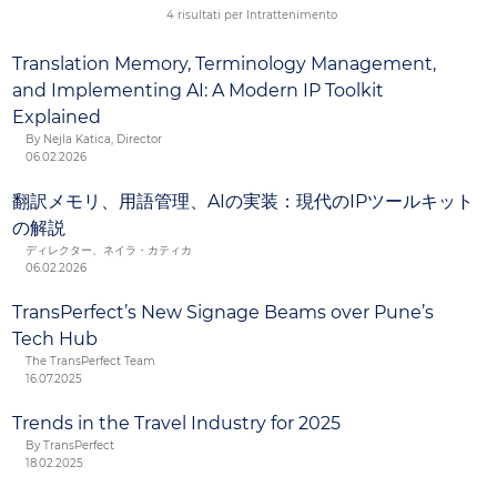
ambienti digitali dei tuoi clienti e delineare la strategia
4 risultati per Intrattenimento
di localizzazione più adatta.
Translation Memory, Terminology Management,
and Implementing AI: A Modern IP Toolkit
Explained
By Nejla Katica, Director
06.02.2026
翻訳メモリ、用語管理、AIの実装：現代のIPツールキット
の解説
ディレクター、ネイラ・カティカ
06.02.2026
TransPerfect’s New Signage Beams over Pune’s
Tech Hub
The TransPerfect Team
16.07.2025
Trends in the Travel Industry for 2025
By TransPerfect
18.02.2025