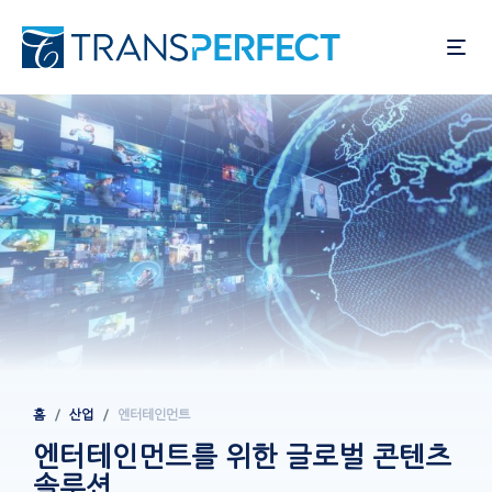
주
요
콘
텐
츠
로
건
너
뛰
기
홈
산업
엔터테인먼트
이동
경로
엔터테인먼트를 위한 글로벌 콘텐츠
솔루션