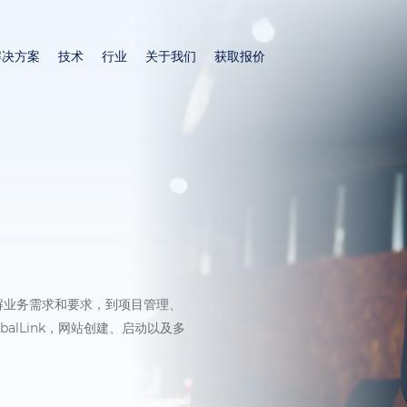
跳
转
解决方案
技术
行业
关于我们
获取报价
到
主
要
内
容
解业务需求和要求，到项目管理、
alLink，网站创建、启动以及多